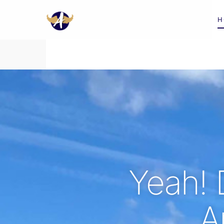
H
Yeah! 
A