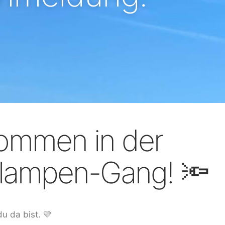
kommen in der
lampen-Gang! 🔦
u da bist. 💛