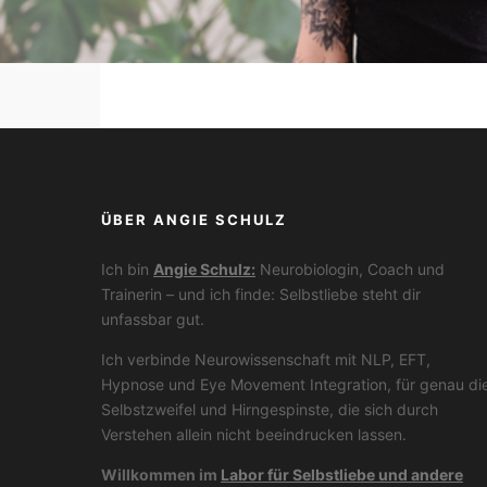
ÜBER ANGIE SCHULZ
Ich bin
Angie Schulz:
Neurobiologin, Coach und
Trainerin – und ich finde: Selbstliebe steht dir
unfassbar gut.
Ich verbinde Neurowissenschaft mit NLP, EFT,
Hypnose und Eye Movement Integration, für genau di
Selbstzweifel und Hirngespinste, die sich durch
Verstehen allein nicht beeindrucken lassen.
Willkommen im
Labor für Selbstliebe und andere