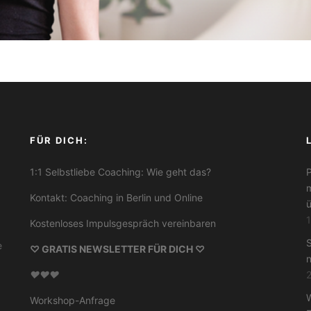
FÜR DICH:
1:1
Selbstliebe Coaching: Wie geht das?
P
m
Kontakt: Coaching in Berlin und Online
ü
1
Kostenloses Impulsgespräch vereinbaren
S
e
♡ GRATIS NEWSLETTER FÜR DICH ♡
n
♥
♥
♥
2
W
Workshop-Anfrage