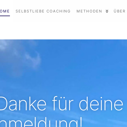
OME
SELBSTLIEBE COACHING
METHODEN
ÜBER
Danke für deine
nmeldung!