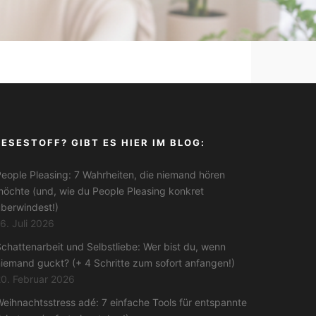
LESESTOFF? GIBT ES HIER IM BLOG:
eople Pleasing: 7 Wahrheiten, die niemand hören
öchte (und, wie du People Pleasing konkret
berwindest!)
6. Juli 2026
chattenarbeit und Selbstliebe: Wer bist du, wenn
iemand guckt? (+ 4 Schritte zum sofort anfangen!)
0. Februar 2026
eihnachtsstress adé: 7 einfache Tools für entspannte