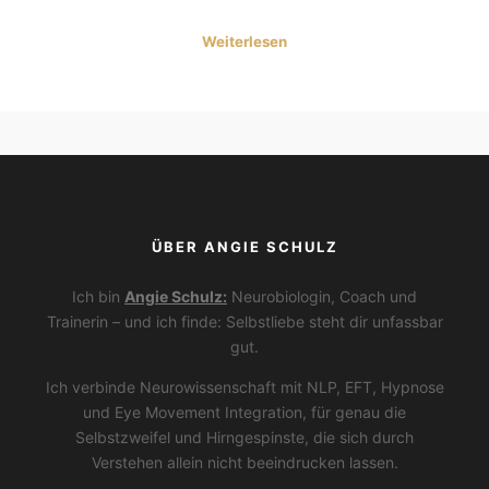
Weiterlesen
ÜBER ANGIE SCHULZ
Ich bin
Angie Schulz:
Neurobiologin, Coach und
Trainerin – und ich finde: Selbstliebe steht dir unfassbar
gut.
Ich verbinde Neurowissenschaft mit NLP, EFT, Hypnose
und Eye Movement Integration, für genau die
Selbstzweifel und Hirngespinste, die sich durch
Verstehen allein nicht beeindrucken lassen.