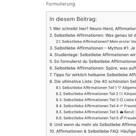
Formulierung.
In diesem Beitrag:
Wer schreibt hier? Neuro-Nerd, Affirmatio
Selbstliebe Affirmationen: Was genau ist d
Selbstliebe Affirmationen? Mein erster V
Selbstliebe Affirmationen – Mythos #1: Je 
Studienlage: Selbstliebe Affirmationen w
So formulierst du Selbstliebe Affirmation
Selbstliebe Affirmationen: Spüre, was au
Tipps für wirklich heilsame Selbstliebe Af
Die ultimative Liste: Die 40 schönsten Sel
Selbstliebe Affirmationen Teil 1 💛 Allgem
Selbstliebe Affirmationen Teil 2 🧘‍♀️ Kör
Selbstliebe Affirmationen Teil 3 💞 Lieb
Selbstliebe Affirmationen Teil 4 🌱 Freu
Selbstliebe Affirmationen Teil 5 💼 Beruf
Selbstliebe Affirmationen Teil 6 🌈 Freud
Und wenn du mehr als Selbstliebe Affirma
Affirmationen & Selbstliebe FAQ: Häufig