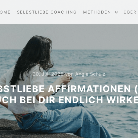
OME
SELBSTLIEBE COACHING
METHODEN
ÜBER
30. Juli 2025
von
Angie Schulz
STLIEBE AFFIRMATIONEN (U
CH BEI DIR ENDLICH WIRK