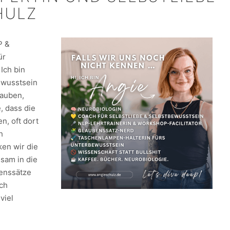
HULZ
P &
ür
Ich bin
ewusstsein
lauben,
e, dass die
n, oft dort
h
en wir die
sam in die
benssätze
ich
viel