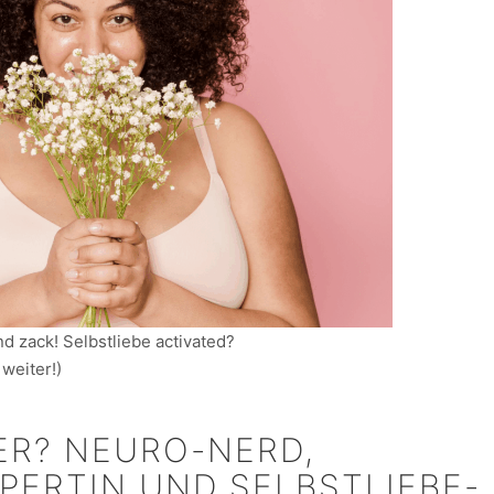
nd zack! Selbstliebe activated?
 weiter!)
ER? NEURO-NERD,
PERTIN UND SELBSTLIEBE-