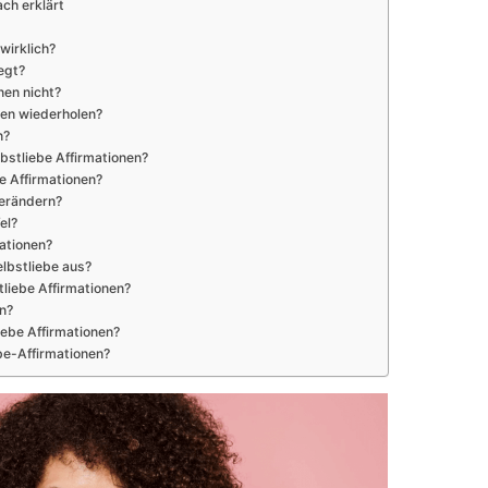
ach erklärt
wirklich?
egt?
nen nicht?
onen wiederholen?
n?
bstliebe Affirmationen?
e Affirmationen?
erändern?
el?
mationen?
elbstliebe aus?
tliebe Affirmationen?
n?
iebe Affirmationen?
ebe-Affirmationen?